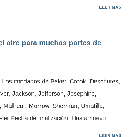
gton El Departamento de Calidad Ambiental
LEER MÁS
 en inglés) y la Agencia Regional de
APA, por sus siglas en inglés) emitieron un
el viernes, 7 de agosto de 2026, debido al
el aire para muchas partes de
incendios forestales en Oregon y
ientes condados: · Baker · Crook ·
 · Harney · Hood River · ...
Los condados de Baker, Crook, Deschutes,
ver, Jackson, Jefferson, Josephine,
, Malheur, Morrow, Sherman, Umatilla,
ler Fecha de finalización: Hasta nuevo
s incendios forestales en Oregon y
LEER MÁS