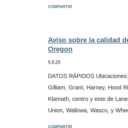
forestales en Oregon y Washin
COMPARTIR
de Oregon (DEQ, por sus siglas
Protección del Aire de Lane (LR
aviso sobre la calidad del aire 
Aviso sobre la calidad d
humo proveniente de múltiples 
Oregon
Washington para los sigu
6.8.26
este de Douglas · Grant
DATOS RÁPIDOS Ubicaciones: 
Gilliam, Grant, Harney, Hood Ri
Klamath, centro y este de Lane
Union, Wallowa, Wasco, y Whee
aviso Fuente de humo: Múltiple
COMPARTIR