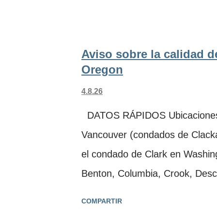
Washington El Departamento d
sus siglas en inglés) y la Agen
(LRAPA, por sus siglas en inglé
Aviso sobre la calidad d
aire el jueves, 6 de agosto de
Oregon
múltiples incendios forestales 
4.8.26
condados: · Baker · C
DATOS RÁPIDOS Ubicaciones: 
Grant · Harney...
Vancouver (condados de Clack
el condado de Clark en Washin
Benton, Columbia, Crook, Desch
Harney, Hood River, Jefferson, 
COMPARTIR
Marion, Morrow, Polk, Sherman