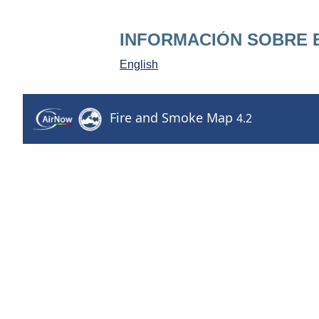
INFORMACIÓN SOBRE 
English
E
n
t
r
a
d
a
s