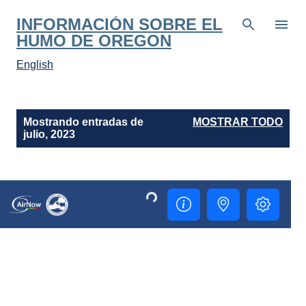
Ir al contenido principal
INFORMACIÓN SOBRE EL
HUMO DE OREGON
English
E
Mostrando entradas de
MOSTRAR TODO
n
julio, 2023
t
r
a
d
a
s