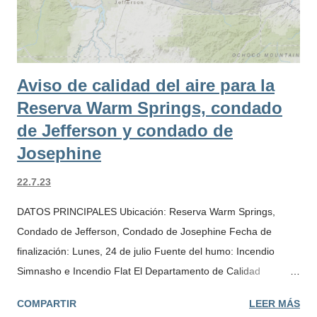
de Lake debido al incendio de Bedrock. Condado de Lane
(localizado cerca del área de Oakridge por Bedrock Fire). Los
niveles de humo ...
Aviso de calidad del aire para la
Reserva Warm Springs, condado
de Jefferson y condado de
Josephine
22.7.23
DATOS PRINCIPALES Ubicación: Reserva Warm Springs,
Condado de Jefferson, Condado de Josephine Fecha de
finalización: Lunes, 24 de julio Fuente del humo: Incendio
Simnasho e Incendio Flat El Departamento de Calidad
Ambiental de Oregon emitió un aviso de calidad del aire el
COMPARTIR
LEER MÁS
sábado para las siguientes áreas: · La Reserva Warm