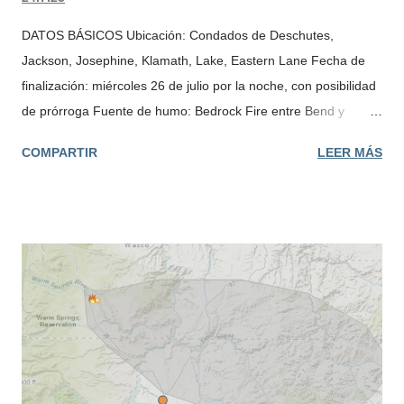
DATOS BÁSICOS Ubicación: Condados de Deschutes,
Jackson, Josephine, Klamath, Lake, Eastern Lane Fecha de
finalización: miércoles 26 de julio por la noche, con posibilidad
de prórroga Fuente de humo: Bedrock Fire entre Bend y
Eugene y Flat Fire en el suroeste de Oregón El Departamento
COMPARTIR
LEER MÁS
de Calidad Ambiental de Oregón (DEQ) y la Agencia Regional
de Protección del Aire de Lane (LRAPA) emitieron un aviso de
calidad del aire el lunes para partes del centro y sur de
Oregón. DEQ y LRAPA esperan humo intermitente en las
siguientes áreas al menos hasta el miércoles por la noche:
Condado de Deschutes (peor durante la noche y las primeras
horas de la mañana) debido al incendio de Bedrock. Condado
de Jackson debido al Flat Fire. Condado de Josephine
(localizado cerca del área de Cave Junction por Flat Fire).
Condado de Klamath debido al incendio de Bedrock. Condado