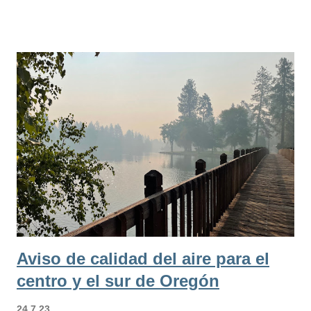
calidad del aire al menos hasta el miércoles por la tarde para
el condado de Deschutes y el este del condado de Lane
debido al humo del Bedrock Fire que arde entre Bend y
Eugene. Usted puede verificar las horas en donde el humo
puede mejorar o empeorar en las diferentes áreas de Oregón
Central en el Pronosticador de Humo de la Programa
Interagencial de Calidad de Aire de Incendios de Estados
Unidos. DEQ también está monitoreando el humo intermitente
en el sur de Oregón debido al Flat Fire entre Grants Pass y
Gold Beach. DEQ y LRAPA esperan humo intermitente en las
siguientes áreas al menos hasta el miércoles por la tarde:
Condado de Deschute...
Aviso de calidad del aire para el
centro y el sur de Oregón
24.7.23