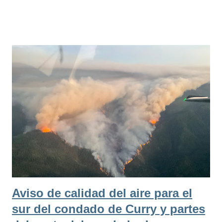
aviso sobre la calidad del aire el 20 de julio de 2023 para el
área sur del condado Curry; el área bajo aviso ha extendido al
totalidad del condado Josephine debido al humo proveniente
del indendio en Flat. El DEQ también ha extendido un aviso
para las áreas de Medford-Ashland y Hermiston deido a
niveles de contaminación elevados de ozono—o neblina. El
humo de los incendios cercanos combinado con las altas
temperaturas ha producido neblina. El DEQ espera que la
calidad de aire empeorará durante las tardes debido a la
formación de neblina. El DEQ espera que el aviso de calidad
de aire dura hasta el anochecer de este sábado, 22 de Julio...
Aviso de calidad del aire para el
sur del condado de Curry y partes