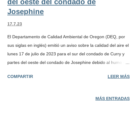
del oeste del condado de
Josephine
17.7.23
El Departamento de Calidad Ambiental de Oregon (DEQ, por
sus siglas en inglés) emitió un aviso sobre la calidad del aire el
lunes 17 de julio de 2023 para el sur del condado de Curry y
partes del oeste del condado de Josephine debido al humo del
Flat Fire (un incendio forestal). DEQ espera que el aviso de
COMPARTIR
LEER MÁS
calidad del aire dure al menos hasta el miércoles 19 de julio. El
DEQ y las agencias asociadas continuarán monitoreando el
humo en el área. La calidad del aire puede deteriorarse
MÁS ENTRADAS
durante las horas de la tarde. Se recomienda a los residentes
que mantengan las ventanas cerradas durante la noche.
DATOS RÁPIDOS Ubicación: Sur del condado de Curry,
partes del oeste del condado de Josephine Fecha de