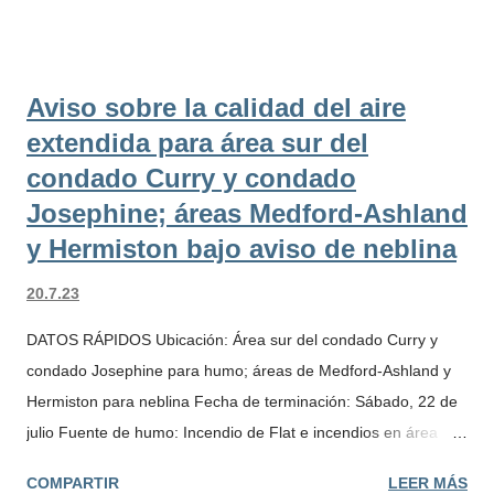
Springs y el Condado de Jefferson, especialmente cerca de
Madras, debido al humo del Incendio Simnasho ·
Condado de Joseph, especialmente cerca de Cave Junction,
Aviso sobre la calidad del aire
debido al humo del Incendio Flat. El Departamento de Calidad
extendida para área sur del
Ambiental espera que el aviso de calidad del aire dure al
condado Curry y condado
menos hasta el lunes 24 de julio. El Departamento de Calidad
Ambiental y sus agencias asociadas continuarán monitoreando
Josephine; áreas Medford-Ashland
el humo en las áreas mencionadas. Los niveles de humo
y Hermiston bajo aviso de neblina
pueden cambiar rápidamente dependiendo del clima. Revise
20.7.23
las condiciones actuales en el Blog de Información sobre el
Hum...
DATOS RÁPIDOS Ubicación: Área sur del condado Curry y
condado Josephine para humo; áreas de Medford-Ashland y
Hermiston para neblina Fecha de terminación: Sábado, 22 de
julio Fuente de humo: Incendio de Flat e incendios en área
sureste de Washington El Departamento de Calidad Ambiental
COMPARTIR
LEER MÁS
de Oregon (DEQ, por sus siglas en inglés ha extendido su