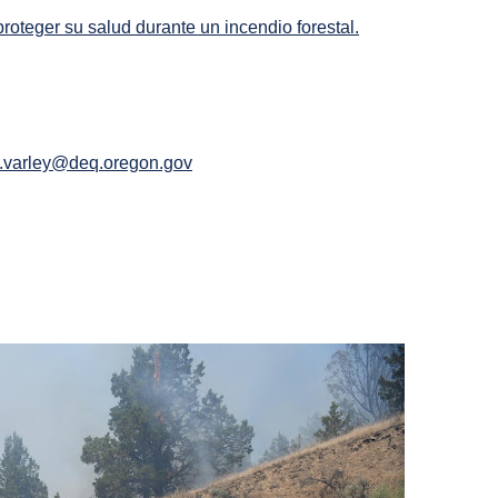
oteger su salud durante un incendio forestal.
s.varley@deq.oregon.gov